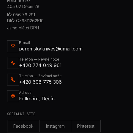
Folknáře 97
405 02 Děčín 28
IČ: 056 76 291
DIČ: CZ9311262510
Jsme plátci DPH.
E-mail
peremskyknives@gmail.com
Telefon — Pevné nože
+420 774 049 961
Telefon — Zavírací nože
+420 608 775 306
Adresa
Folknáře, Děčín
SOCIÁLNÍ SÍTĚ
Facebook
Instagram
Pinterest